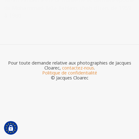
Farah Pahlavi a été la troisième et dernière épouse
de Mohammad Reza Pahlavi, chah d’Iran, de 1959
à 1980.
Pour toute demande relative aux photographies de Jacques
Cloarec,
contactez-nous
.
Politique de confidentialité
© Jacques Cloarec